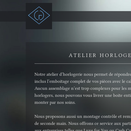
ATELIER HORLOG
Notre atelier d’horlogerie nous permet de répondre
inclus l’emboitage complet de vos pièces avec le ca
Aucun assemblage n’est trop complexes pour les m
horlogers, nous pouvons vous livrer une boite ent
monter par nos soins.
Nous proposons aussi un montage contrôle et remis
de seconde main. Nous offrons ce service aux part
aux entreprises telles que Luxe for You ou Cash C