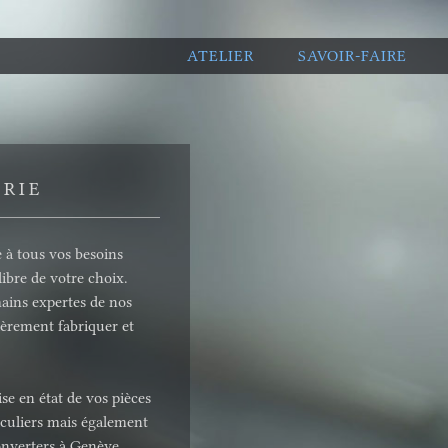
ATELIER
SAVOIR-FAIRE
ERIE
 à tous vos besoins
libre de votre choix.
ains expertes de nos
ièrement fabriquer et
e en état de vos pièces
iculiers mais également
onverters à Genève,